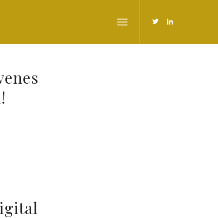
venes
!
gital