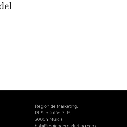
del
Región de Marketing.
Pl. San Julián, 3, 1º,
30004 Murcia
hola@regiondemarketing.com