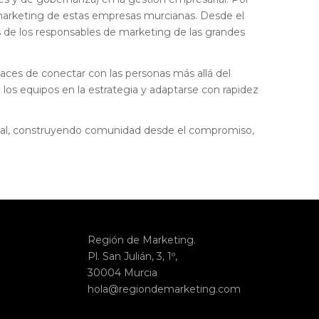
marketing de estas empresas murcianas. Desde el
as de los responsables de marketing de las grandes
paces de conectar con las personas más allá del
a los equipos en la estrategia y adaptarse con rapidez
cal, construyendo comunidad desde el compromiso,
Región de Marketing.
Pl. San Julián, 3, 1º,
30004 Murcia
hola@regiondemarketing.com