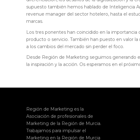
supuesto también hemos hablado de Inteligencia Ar
revenue manager del sector hotelero, hasta el estudi
marcas.
Los tres ponentes han coincidido en la importancia d
producto o servicio. También han puesto en valor la n
a los cambios del mercado sin perder el foco.
Desde Región de Marketing seguimos generando esp
la inspiración y la acción. Os esperamos en el próxi
Región de Marketing es la
Asociación de profesionales de
Marketing de la Región de Murcia.
Trabajamos para impulsar el
Marketing en la Región de Murcia