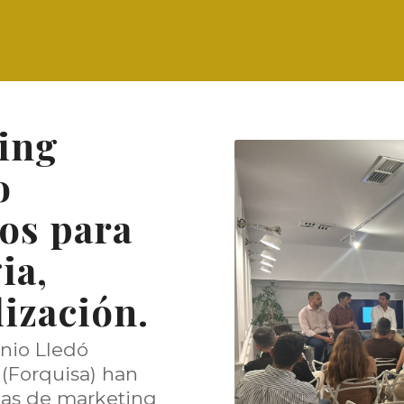
ing
o
os para
ia,
lización.
onio Lledó
 (Forquisa) han
ias de marketing