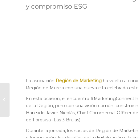
y compromiso ESG
La asociación
Región de Marketing
ha vuelto a conv
Región de Murcia con una nueva cita celebrada este
Nuevo encuentro
En esta ocasión, el encuentro #MarketingConnect h
#MarketingConnect
de la Región, pero con una visión común: construir m
Han sido Javier Nicolás, Chief Commercial Officer d
de Forquisa (Las 3 Brujas).
Durante la jornada, los socios de Región de Market
diferenciación, los desafíos de la digitalización y l