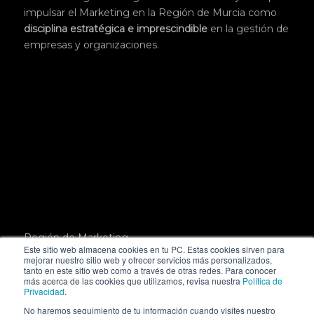
impulsar el Marketing en la Región de Murcia como
disciplina
estratégica
e imprescindible
en la gestión de
empresas y organizaciones.
Región de Marketing.
Este sitio web almacena cookies en tu PC. Estas cookies sirven para
Pl. San Julián, 3, 1º,
mejorar nuestro sitio web y ofrecer servicios más personalizados,
30004 Murcia
tanto en este sitio web como a través de otras redes. Para conocer
más acerca de las cookies que utilizamos, revisa nuestra
Política de
hola@regiondemarketing.com
Privacidad
.
No haremos seguimiento de tu información cuando visites nuestro