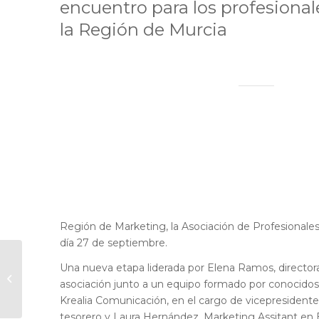
encuentro para los profesional
la Región de Murcia
Región de Marketing, la Asociación de Profesionales
día 27 de septiembre.
ENAE organiza un
Una nueva etapa liderada por Elena Ramos, director
año más su Digital
asociación junto a un equipo formado por conocidos
Meeting
Krealia Comunicación, en el cargo de vicepresident
tesorero y Laura Hernández, Marketing Assitant en E