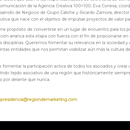
omunicación de la Agencia Creativa 100×100; Eva Conesa, coordi
esarrollo de Negocio de Grupo Caliche y Ricardo Zamora, directo
cutiva que nace con el objetivo de impulsar proyectos de valor p
e propósito de convertirse en un lugar de encuentro para los pro
ación arranca esta etapa con fuerza con el fin de posicionarse e
 disciplinas. Queremos fomentar su relevancia en la sociedad y e
tintas entidades que nos permitan visibilizar aún más la cultur
omentar la participación activa de todos los asociados y crear 
nutrido tejido asociativo de una región que históricamente siemp
o por delante que nunca.
 presidencia@regiondemarketing.com