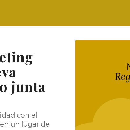
eting
eva
o junta
idad con el
 en un lugar de