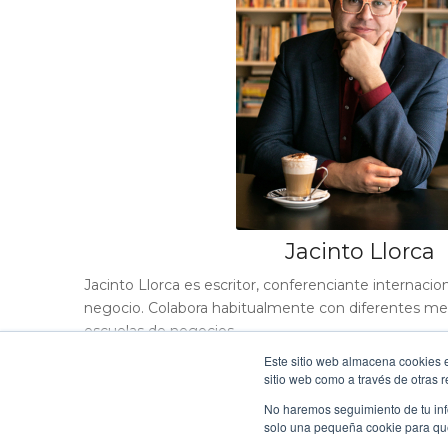
Jacinto Llorca
Jacinto Llorca es escritor, conferenciante internacion
negocio. Colabora habitualmente con diferentes me
escuelas de negocios.
Su forma humanista de entender las organizaciones l
Este sitio web almacena cookies e
modelo de gestión holística, de manera que el éxito 
sitio web como a través de otras 
trabajo equilibrado y en armonía de las realidades qu
No haremos seguimiento de tu info
en el punto de venta, la estrategia, los clientes y sob
solo una pequeña cookie para que 
gestión del talento.