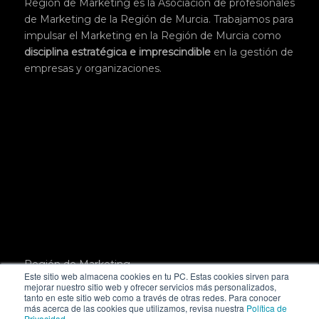
Región de Marketing es la Asociación de profesionales
de Marketing de la Región de Murcia. Trabajamos para
impulsar el Marketing en la Región de Murcia como
disciplina
estratégica
e imprescindible
en la gestión de
empresas y organizaciones.
Región de Marketing.
Este sitio web almacena cookies en tu PC. Estas cookies sirven para
Pl. San Julián, 3, 1º,
mejorar nuestro sitio web y ofrecer servicios más personalizados,
30004 Murcia
tanto en este sitio web como a través de otras redes. Para conocer
más acerca de las cookies que utilizamos, revisa nuestra
Política de
hola@regiondemarketing.com
Privacidad
.