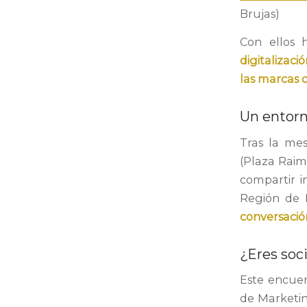
Brujas)
Con ellos
digitalizaci
las marcas c
Un entorn
Tras la me
(Plaza Raim
compartir i
Región de
conversació
¿Eres soc
Este encuen
de Marketi