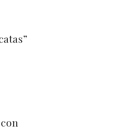
catas”
 con