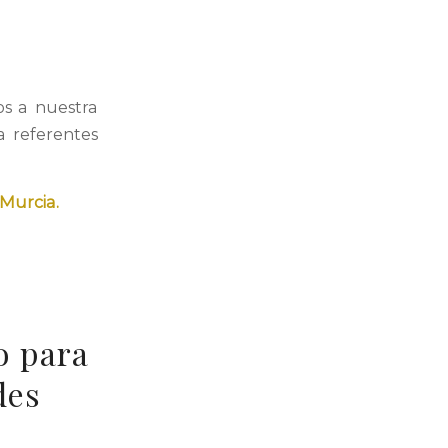
s a nuestra
a referentes
Murcia.
o para
des