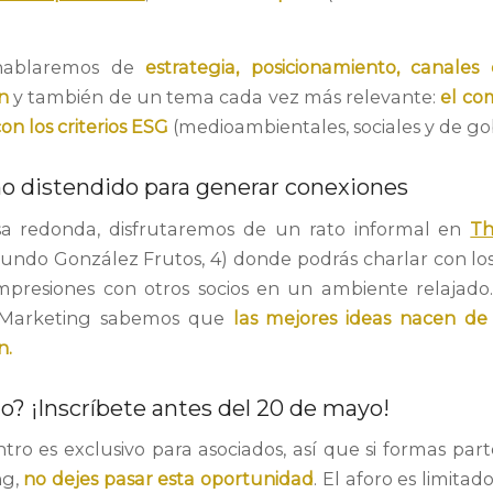
 hablaremos de
estrategia, posicionamiento, canales 
ón
y también de un tema cada vez más relevante:
el co
on los criterios ESG
(medioambientales, sociales y de g
o distendido para generar conexiones
sa redonda, disfrutaremos de un rato informal en
Th
undo González Frutos, 4) donde podrás charlar con lo
mpresiones con otros socios en un ambiente relajad
 Marketing sabemos que
las mejores ideas nacen d
n.
io? ¡Inscríbete antes del 20 de mayo!
tro es exclusivo para asociados, así que si formas par
ng,
no dejes pasar esta oportunidad
. El aforo es limitad