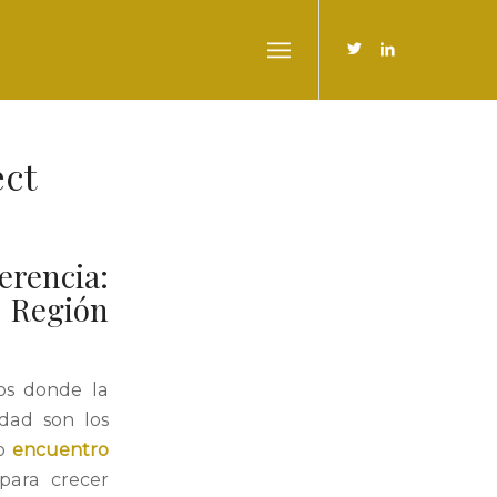
ct
rencia:
e Región
os donde la
idad son los
mo
encuentro
para crecer