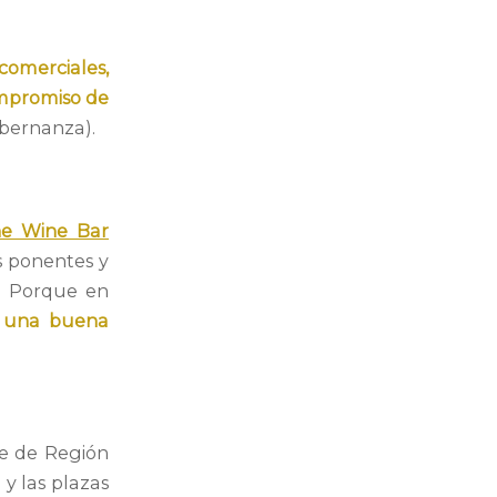
comerciales,
mpromiso de
obernanza).
e Wine Bar
s ponentes y
o. Porque en
e una buena
te de Región
o y las plazas