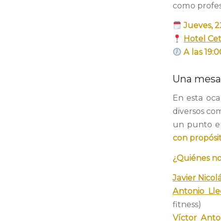
como profe
Jueves, 
Hotel Ce
A las 19:0
Una mesa,
En esta oca
diversos com
un punto 
con propósi
¿Quiénes n
Javier Nicol
Antonio Ll
fitness)
Víctor Anto