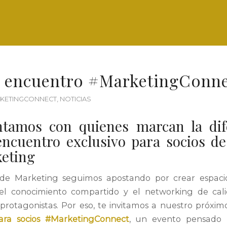
 encuentro #MarketingConne
KETINGCONNECT
,
NOTICIAS
tamos con quienes marcan la dife
ncuentro exclusivo para socios d
eting
de Marketing seguimos apostando por crear espaci
, el conocimiento compartido y el networking de cal
protagonistas. Por eso, te invitamos a nuestro próxi
para socios #MarketingConnect
, un evento pensado 