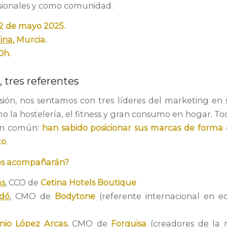
sionales y como comunidad.
22 de mayo 2025.
tina
,
Murcia.
0h.
 tres referentes
sión, nos sentamos con tres líderes del marketing en 
o la hostelería, el fitness y gran consumo en hogar. To
en común:
han sabido posicionar sus marcas de forma d
to
.
os acompañarán?
ás
, CCO de
Cetina Hotels Boutique
edó
, CMO de
Bodytone
(referente internacional en e
nio López Arcas
,
CMO de
Forquisa
(creadores de la 