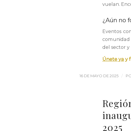
vuelan. Enco
¿Aún no f
Eventos co
comunidad p
del sector y
Únete ya
y 
/
16 DE MAYO DE 2025
P
Región
inaugu
2025