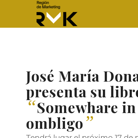
José María Don
presenta su libr
“
Somewhare in
”
ombligo
Tendrá lugar el próximo 17 de 