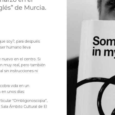
glés” de Murcia.
que soy?, para después
 ser humano lleva
 nuevo en el centro. Si
ción muy real, pero también
l sin instrucciones ni
 cobra vida en un
 en unos días:
rticular “Ombligonoscopia”,
a Sala Ámbito Cultural de El