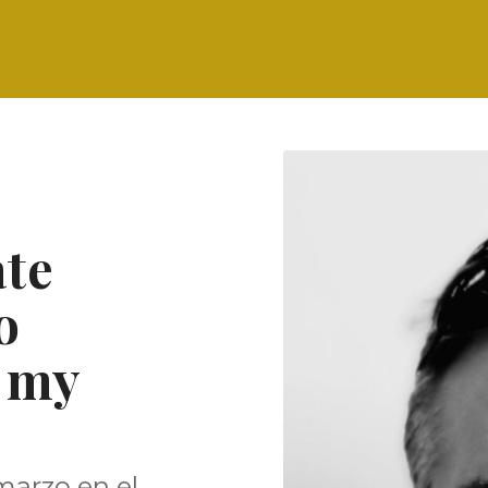
ate
o
 my
marzo en el