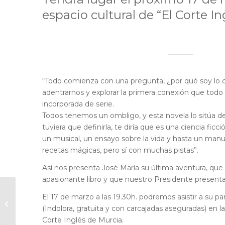
espacio cultural de “El Corte In
“Todo comienza con una pregunta, ¿por qué soy lo 
adentrarnos y explorar la primera conexión que todo
incorporada de serie.
Todos tenemos un ombligo, y esta novela lo sitúa de
tuviera que definirla, te diría que es una ciencia fic
un musical, un ensayo sobre la vida y hasta un manua
recetas mágicas, pero sí con muchas pistas”.
Así nos presenta José María su última aventura, que
apasionante libro y que nuestro Presidente presenta
Consejos para crear
El 17 de marzo a las 19.30h. podremos asistir a su pa
contenido que nos
(Indolora, gratuita y con carcajadas aseguradas) en l
ayude a atraer leads
Corte Inglés de Murcia.
cualificados