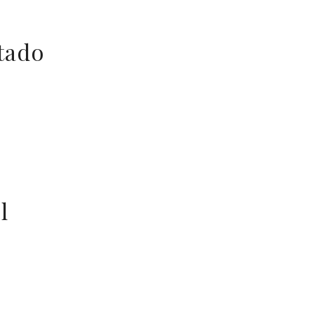
tado
l