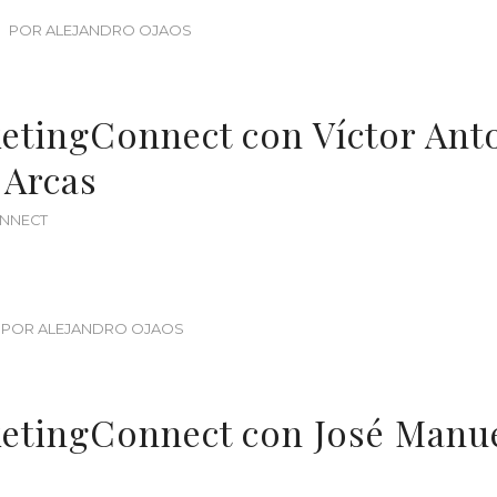
POR
ALEJANDRO OJAOS
etingConnect con Víctor Ant
 Arcas
NNECT
POR
ALEJANDRO OJAOS
etingConnect con José Manu