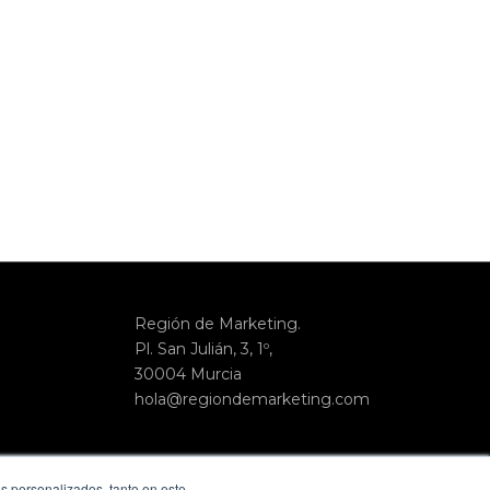
Región de Marketing.
Pl. San Julián, 3, 1º,
30004 Murcia
hola@regiondemarketing.com
ás personalizados, tanto en este