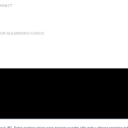
NNECT
POR
ALEJANDRO OJAOS
n tu PC. Estas cookies sirven para mejorar nuestro sitio web y ofrecer servicios m