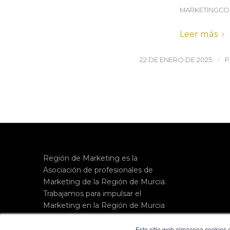
MARKETINGCO
Leer más
/
22 DE ENERO DE 2025
Región de Marketing es la
Asociación de profesionales de
Marketing de la Región de Murcia.
Trabajamos para impulsar el
Marketing en la Región de Murcia
como
disciplina
estratégica
e
imprescindible
en la gestión de
Este sitio web almacena cookies e