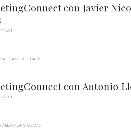
etingConnect con Javier Nico
s
NNECT
R
ALEJANDRO OJAOS
etingConnect con Antonio L
NNECT
R
ALEJANDRO OJAOS