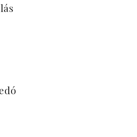
lás
ledó