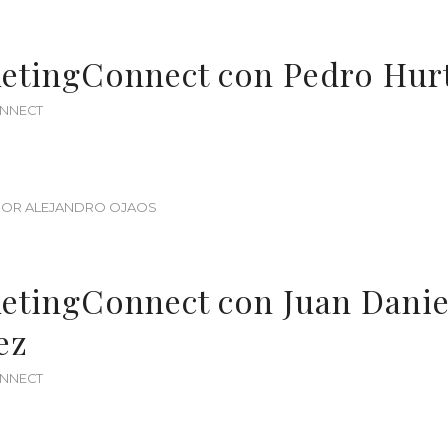
etingConnect con Pedro Hur
NNECT
POR
ALEJANDRO OJAOS
etingConnect con Juan Danie
ez
NNECT