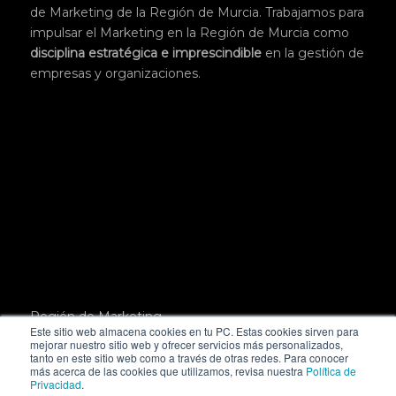
de Marketing de la Región de Murcia. Trabajamos para
impulsar el Marketing en la Región de Murcia como
disciplina
estratégica
e imprescindible
en la gestión de
empresas y organizaciones.
Región de Marketing.
Este sitio web almacena cookies en tu PC. Estas cookies sirven para
Pl. San Julián, 3, 1º,
mejorar nuestro sitio web y ofrecer servicios más personalizados,
30004 Murcia
tanto en este sitio web como a través de otras redes. Para conocer
más acerca de las cookies que utilizamos, revisa nuestra
Política de
hola@regiondemarketing.com
Privacidad
.