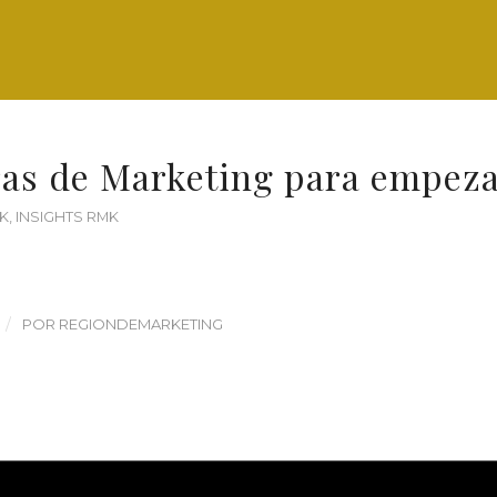
ras de Marketing para empeza
K
,
INSIGHTS RMK
/
POR
REGIONDEMARKETING