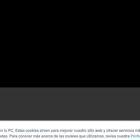
n tu PC. Estas cookies sirven para mejorar nuestro sitio web y ofrecer servicios m
redes. Para conocer más acerca de las cookies que utilizamos, revisa nuestra
Polít