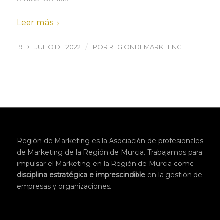
Leer más
/
19 DE JULIO DE 2022
POR
REGIONDEMARKETING
Región de Marketing es la Asociación de profesionales
de Marketing de la Región de Murcia. Trabajamos para
impulsar el Marketing en la Región de Murcia como
disciplina
estratégica
e imprescindible
en la gestión de
empresas y organizaciones.