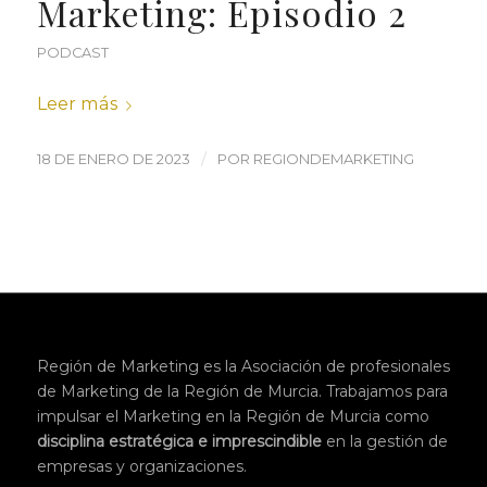
Marketing: Episodio 2
PODCAST
Leer más
/
18 DE ENERO DE 2023
POR
REGIONDEMARKETING
Región de Marketing es la Asociación de profesionales
de Marketing de la Región de Murcia. Trabajamos para
impulsar el Marketing en la Región de Murcia como
disciplina
estratégica
e imprescindible
en la gestión de
empresas y organizaciones.