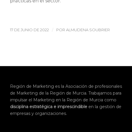
prácticas en el sector.
/
17 DE JUNIO DE 2022
POR
ALMUDENA SOUBRIER
Región de Marketing es la Asociación de profesionales
de Marketing de la Región de Murcia. Trabajamos para
impulsar el Marketing en la Región de Murcia como
disciplina
estratégica
e imprescindible
en la gestión de
empresas y organizaciones.