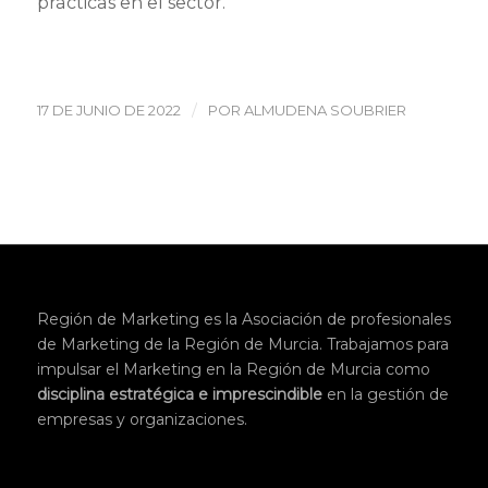
prácticas en el sector.
/
17 DE JUNIO DE 2022
POR
ALMUDENA SOUBRIER
Región de Marketing es la Asociación de profesionales
de Marketing de la Región de Murcia. Trabajamos para
impulsar el Marketing en la Región de Murcia como
disciplina
estratégica
e imprescindible
en la gestión de
empresas y organizaciones.